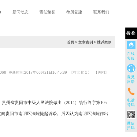
例
新闻动态
责任荣誉
律所党建
联系我们
折叠
首页
>
文章案例
>
胜诉案例
在线
客服
068
更新时间:2017年06月21日16:45:39
【
打印此页
】
【
关闭
】
意见
反馈
电话
贵州省贵阳市中级人民法院做出（2014）筑行终字第105
号码
此向贵阳市南明区法院提起诉讼。后因认为南明区法院作出
微信
扫码