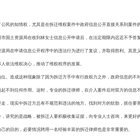
民的知情权，尤其是在拆迁维权案件中政府信息公开直接关系到案件的
州市国土资源局在收到林女士信息公开申请后，在法定期限内迟迟不予答
资源局在申请信息公开程序中的违法行为进行了复议，并取得胜利。其意
事人依法维权决心，推动了维权程序的发展。
。造成这种现象除了因为拆迁方手中有行政权力之外，政府信息的不对
题起不到任何作用。这时，专业的拆迁律师，在介入案件后对双方的信息
要走，现实中拆迁方总有不规范和违法的地方。找到对方的软肋，抓住要害
件，讲究的是战略，被拆迁人要积极收集证据，向专业人士咨询，来更好
己的目的，必要情况聘用一名经验丰富的拆迁律师也是非常重要的。