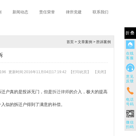
例
新闻动态
责任荣誉
律所党建
联系我们
折叠
首页
>
文章案例
>
胜诉案例
在线
拆
客服
196
更新时间:2016年11月04日17:19:42
【
打印此页
】
【
关闭
】
意见
反馈
迁户真的是投诉无门，但是
拆迁律师
的介入，极大的提高
电话
号码
介入似的拆迁户得到了满意的补偿。
微信
扫码