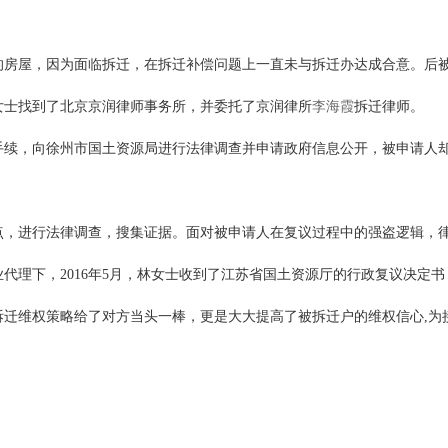
屋，因为面临拆迁，在拆迁补偿问题上一直未与拆迁办达成合意。后被
女士找到了北京京润律师事务所，并委托了京润律所
李海霞
拆迁律师。
，向徐州市国土资源局进行法律调查并申请政府信息公开，被申请人却
进行法律调查，搜集证据。面对被申请人在复议过程中的强盗逻辑，律
代理下，2016年5月，林女士收到了江苏省国土资源厅的行政复议决定
拆迁维权策略给了对方当头一棒，更是大大提高了被拆迁户的维权信心,为