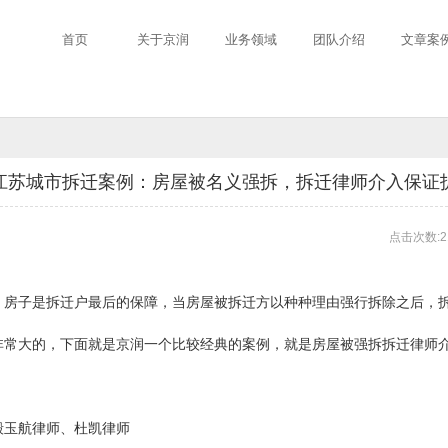
首页
关于京润
业务领域
团队介绍
文章案
江苏城市拆迁案例：房屋被名义强拆，拆迁律师介入保证
点击次数:2
房子是拆迁户最后的保障，当房屋被拆迁方以种种理由强行拆除之后，拆
非常大的，下面就是京润一个比较经典的案例，就是房屋被强拆拆迁律师
殷玉航律师、杜凯律师