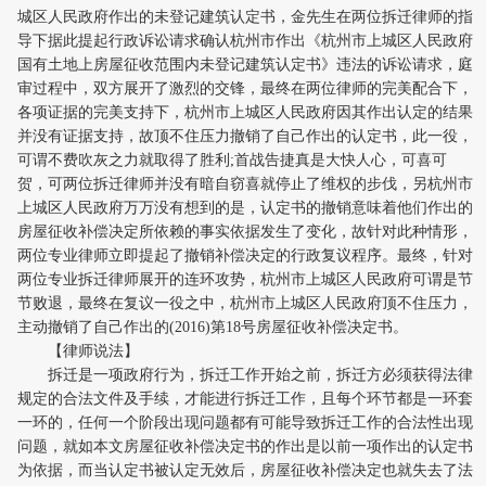
城区人民政府作出的未登记建筑认定书，金先生在两位拆迁律师的指
导下据此提起行政诉讼请求确认杭州市作出《杭州市上城区人民政府
国有土地上房屋征收范围内未登记建筑认定书》违法的诉讼请求，庭
审过程中，双方展开了激烈的交锋，最终在两位律师的完美配合下，
各项证据的完美支持下，杭州市上城区人民政府因其作出认定的结果
并没有证据支持，故顶不住压力撤销了自己作出的认定书，此一役，
可谓不费吹灰之力就取得了胜利;首战告捷真是大快人心，可喜可
贺，可两位拆迁律师并没有暗自窃喜就停止了维权的步伐，另杭州市
上城区人民政府万万没有想到的是，认定书的撤销意味着他们作出的
房屋征收补偿决定所依赖的事实依据发生了变化，故针对此种情形，
两位专业律师立即提起了撤销补偿决定的行政复议程序。最终，针对
两位专业拆迁律师展开的连环攻势，杭州市上城区人民政府可谓是节
节败退，最终在复议一役之中，杭州市上城区人民政府顶不住压力，
主动撤销了自己作出的(2016)第18号房屋征收补偿决定书。
【律师说法】
拆迁是一项政府行为，拆迁工作开始之前，拆迁方必须获得法律
规定的合法文件及手续，才能进行拆迁工作，且每个环节都是一环套
一环的，任何一个阶段出现问题都有可能导致拆迁工作的合法性出现
问题，就如本文房屋征收补偿决定书的作出是以前一项作出的认定书
为依据，而当认定书被认定无效后，房屋征收补偿决定也就失去了法