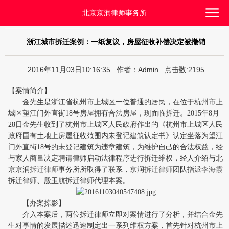
北京京润律师事务所
浙江城市拆迁案例：一纸复议，房屋征收补偿决定被撤销
2016年11月03日10:16:35 作者：Admin 点击数:2195
【案情简介】
金先生是浙江省杭州市上城区一位普通的居民，在位于杭州市上
城区望江门外直街18号房屋拥有合法房屋，现面临拆迁。2015年8月
28日金先生收到了杭州市上城区人民政府作出的《杭州市上城区人民
政府国有土地上房屋征收范围内未登记建筑认定书》认定坐落为望江
门外直街18号的未登记建筑为违章建筑，为维护自己的合法权益，经
与家人商量决定聘请律师启动法律程序进行拆迁维权，经人介绍与北
京京润
拆迁律师
事务所所取得了联系，京润
拆迁律师
团队指派
李海霞
拆迁律师、殷玉航拆迁律师代理本案。
【办案掠影】
介入本案后，两位拆迁律师立即对案情进行了分析，并结合金先
生对事情的发展描述迅速制定出一系列维权方案，首先针对杭州市上