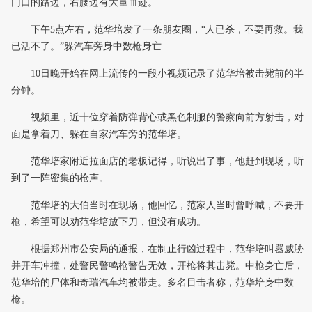
门口的路边，右腰边有大量血迹。
下午5点左右，范华培发了一条朋友圈，“人已杀，不要再救。我
已活不了。”躲汽车旁身中数枪身亡
10日晚开始在网上流传的一段小视频记录了范华培被击毙前的半
分钟。
视频里，近十位穿着防弹背心或黑色制服的警察向前方射击，对
面是拿着刀、躲在自家汽车旁的范华培。
范华培家附近拉面店的老板记得，听说出了事，他赶到现场，听
到了一阵密集的枪声。
范华培的大伯当时在现场，他回忆，范家人当时曾呼喊，不要开
枪，希望可以劝范华培放下刀，但没有成功。
根据郑州市公安局的通报，在制止行凶过程中，范华培叫嚣威胁
并开车冲撞，处警民警鸣枪警告无效，开枪将其击毙。中枪身亡后，
范华培的尸体和奇瑞汽车均被带走。多名目击者称，范华培身中数
枪。