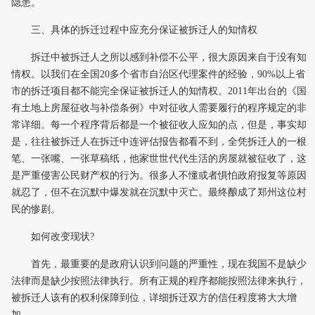
隐患。
三、具体的拆迁过程中应充分保证被拆迁人的知情权
拆迁中被拆迁人之所以感到补偿不公平，很大原因来自于没有知
情权。以我们在全国20多个省市自治区代理案件的经验，90%以上省
市的拆迁项目都不能完全保证被拆迁人的知情权。2011年出台的《国
有土地上房屋征收与补偿条例》中对征收人需要履行的程序规定的非
常详细。每一个程序背后都是一个被征收人应知的点，但是，事实却
是，往往被拆迁人在拆迁中连评估报告都看不到，全凭拆迁人的一根
笔、一张嘴、一张草稿纸，他家世世代代生活的房屋就被征收了，这
是严重侵害公民财产权的行为。很多人不懂或者惧怕政府报复等原因
就忍了，但不在沉默中爆发就在沉默中灭亡。最终酿成了郑州这位村
民的惨剧。
如何改变现状?
首先，最重要的是政府认识到问题的严重性，现在我国不是缺少
法律而是缺少按照法律执行。所有正规的程序都能按照法律来执行，
被拆迁人该有的权利保障到位，详细拆迁双方的信任程度将大大增
加。