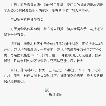
11日，家族亲属在家中为他设了灵堂，家门口的捐款记录本记录
了近150位村民及陌生人的捐款，没有留下名字的人则更多。
亲戚称与拆迁补偿有关
对于范华培作案动机，警方暂未通报，但其亲属表示，与拆迁补
偿不合理有关。
据了解，薛岗村村民们于今年1月得知拆迁消息，正式拆迁从4月
开始。范华培的表叔说，一年多前，范华培借债70多万修了7层的楼
房，每层面积接近180平，打算出租，一年能收回几万元租金。如果
拆迁，只能拿到约50万补偿款，还不够还债，压力较大。
目前，薛岗村456户村民，已有超过95%搬迁。昨日下午，记者
在村中看到，村庄大街上大型钩机正在拆除腾空的房子，绝大多数楼
房已经被推倒。