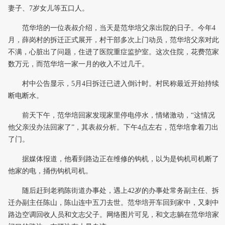
妻子、7岁女儿等五口人。
范华培的一位表叔介绍，当天是范华培父亲出院的日子。今年4
月，薛岗村的拆迁正式展开，村干部多次上门动员，范华培父亲对此
不满，心脏出了问题，住进了医院重症监护室。这次住院，花费范家
数万元，而范华培一家一月的收入不过几千。
村中公告显示，5月4日拆迁已进入倒计时。村民称最近开始持续
断电断水。
前天下午，范华培回家发现家里停电停水，情绪激动，“这情况
他父亲没办法回家了”，其表叔分析。下午4点左右，范华培拿着刀出
了门。
据媒体报道，他看到路边正在维修的钩机，以为是钩机司机断了
他家的电，捅伤钩机司机。
随后赶到老鸦陈街道办事处，遇上42岁的办事处常务副主任、拆
迁办副主任陈山，陈山连中五刀去世。范华培开车回到家中，又刺中
路边空调回收人员和文志父子。网络图片可见，和文志躺在范华培家