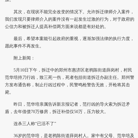
其次，在现状不能完全改变的情况下。允许拆迁律师介入案件，
我们发现只要律师介入的案件没有一起发生过激的行为，对于政府的
公信力和被拆迁人提高补偿两方面来说都是有好处的。
最后，希望本案能引起政府的重视，逐渐加强法律的执行力度，
愿此事件不再发生。
附上新闻：
5月10日下午，拆迁中的郑州市惠济区老鸦陈街道薛岗村，村民
范华培持刀行凶，致三死一伤，死者包括街道拆迁办副主任。郑州警
方发布通告称，制止行凶过程中，民警鸣枪警告无效，开枪将其击
毙。
昨日，范华培亲属告诉新京报记者，范行凶的导火索为拆迁矛
盾，去年借债70万修房，拆迁补偿仅50万，压力较大。
连杀三人称“已活不了”
36岁的范华培，是老鸦陈街道薛岗村人。家中有父母、范华培及