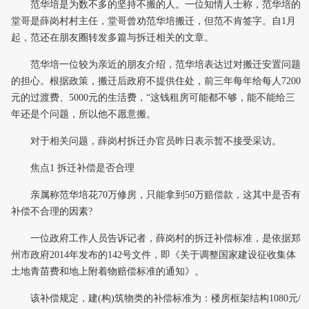
范华培是为数不多的坚持不搬的人。一位知情人士称，范华培的
堂哥是薛岗村村主任，堂哥曾劝范华培搬迁，但范不肯签字。自1月
起，范还在朋友圈转发多篇与拆迁相关的文章。
范华培一位较为亲近的朋友介绍，范华培表达过对搬迁安置问题
的担心。根据政策，搬迁后政府不提供住处，前三年每年给每人7200
元的过渡费、5000元的生活费，“这钱租房可能都不够，能不能给三
年还是个问题，所以他不愿意搬。
对于相关问题，薛岗村拆迁办官员昨日表示暂不接受采访。
焦点1 拆迁补偿是否合理
亲属称范华培花70万修房，只能拿到50万赔偿款，这其中是否有
补偿不合理的因素?
一位政府工作人员告诉记者，薛岗村的拆迁补偿标准，是依据郑
州市政府2014年发布的142号文件，即《关于调整国家建设征收集体
土地青苗费和地上附着物赔偿标准的通知》。
该补偿规定，建(构)筑物类的补偿标准为：楼房框架结构1080元/