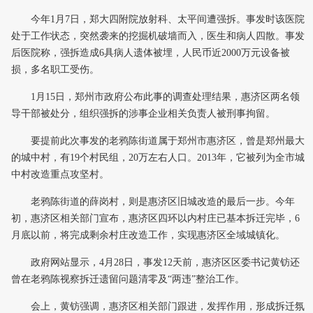
今年1月7日，郑大四附院放射科、太平间遭强拆。事发时该医院
处于工作状态，突然袭来的挖掘机破墙而入，医生和病人四散。事发
后医院称，强拆造成6具病人遗体被埋，人民币近2000万元设备被
损，多名职工受伤。
1月15日，郑州市政府公布此事的调查处理结果，惠济区两名领
导干部被处分，组织强拆的涉事企业相关负责人被刑事拘留。
要提前此次事发的老鸦陈街道属于郑州市惠济区，曾是郑州最大
的城中村，有19个村民组，20万左右人口。2013年，它被列为全市城
中村改造重点攻坚村。
老鸦陈街道的薛岗村，则是惠济区旧城改造的最后一步。今年
初，惠济区相关部门宣布，惠济区四环以内村庄已基本拆迁完毕，6
月底以前，将完成剩余村庄改造工作，实现惠济区全域城镇化。
政府网站显示，4月28日，事发12天前，惠济区区委书记黄钫还
曾在老鸦陈视察拆迁遗留问题清零及“两违”整治工作。
会上，黄钫强调，惠济区相关部门跟进，发挥作用，形成拆迁氛