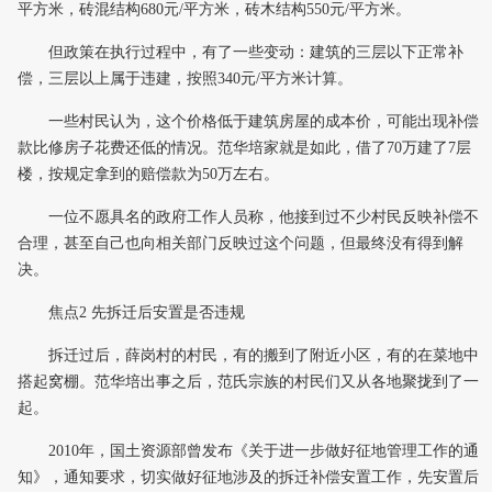
平方米，砖混结构680元/平方米，砖木结构550元/平方米。
但政策在执行过程中，有了一些变动：建筑的三层以下正常补
偿，三层以上属于违建，按照340元/平方米计算。
一些村民认为，这个价格低于建筑房屋的成本价，可能出现补偿
款比修房子花费还低的情况。范华培家就是如此，借了70万建了7层
楼，按规定拿到的赔偿款为50万左右。
一位不愿具名的政府工作人员称，他接到过不少村民反映补偿不
合理，甚至自己也向相关部门反映过这个问题，但最终没有得到解
决。
焦点2 先拆迁后安置是否违规
拆迁过后，薛岗村的村民，有的搬到了附近小区，有的在菜地中
搭起窝棚。范华培出事之后，范氏宗族的村民们又从各地聚拢到了一
起。
2010年，国土资源部曾发布《关于进一步做好征地管理工作的通
知》，通知要求，切实做好征地涉及的拆迁补偿安置工作，先安置后