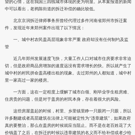
望的心情，这在我国三四线城市体现的更为明显。从本案报道的新闻
中可以看出，老鸦陈街道的拆迁补偿的确比较低。
北京京润拆迁律师事务所曾经代理过多件河南省郑州市拆迁案
件，发现近年来郑州案件出现了以下情况：
一、城中村农民盖高层现象非常严重 政府却没有任何制约及监
管
近几年郑州发展速度飞快，大量工作人口对城市住房要求非常迫
切，但是政府商品房增加的速度远没有需求增长的快。所以就产生了
城中村的村民拼命盖高楼出租的现象。去过郑州的人都知道，城中村
里一家高过一家的楼房。
一方面，这在一定程度上缓解了城市白领、刚毕业学生租房难、
住房贵的问题，但是对于盖房的村民本身，存在着很大的风险。
这些房屋盖起的时候，村里、乡里镇里睁一只眼闭一只眼，所以
许多翻建或者高层建筑在法律上可能被定性为“违章建筑”，如果政府
真的要整治，那么在盖房的时候就应当阻止。而不是在老百姓花了大
价钱盖了之后，在拆迁的时候以违章建筑的名义而不给补偿或者少给