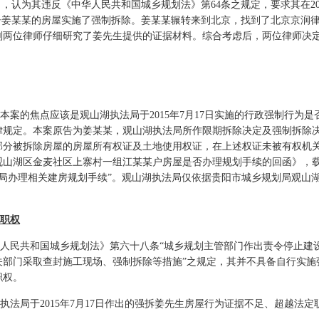
，认为其违反《中华人民共和国城乡规划法》第64条之规定，要求其在2015
告姜某某的房屋实施了强制拆除。姜某某辗转来到北京，找到了北京京润
刚两位律师仔细研究了姜先生提供的证据材料。综合考虑后，两位律师决
案的焦点应该是观山湖执法局于2015年7月17日实施的行政强制行为
规定。本案原告为姜某某，观山湖执法局所作限期拆除决定及强制拆除决
部分被拆除房屋的房屋所有权证及土地使用权证，在上述权证未被有权机
关于观山湖区金麦社区上寨村一组江某某户房屋是否办理规划手续的回函》，
分局办理相关建房规划手续”。观山湖执法局仅依据贵阳市城乡规划局观山
职权
人民共和国城乡规划法》第六十八条“城乡规划主管部门作出责令停止建
关部门采取查封施工现场、强制拆除等措施”之规定，其并不具备自行实施
职权。
法局于2015年7月17日作出的强拆姜先生房屋行为证据不足、超越法