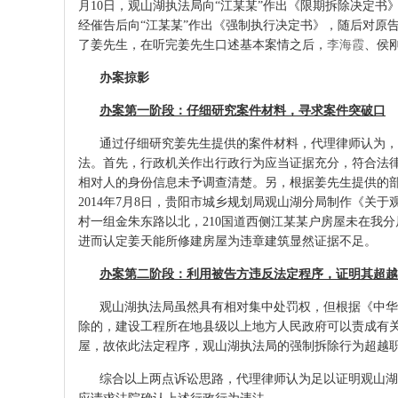
月10日，观山湖执法局向“江某某”作出《限期拆除决定书》
经催告后向“江某某”作出《强制执行决定书》，随后对原
了姜先生，在听完姜先生口述基本案情之后，
李海霞
、侯
办案掠影
办案第一阶段：仔细研究案件材料，寻求案件突破口
通过仔细研究姜先生提供的案件材料，代理律师认为，本
法。首先，行政机关作出行政行为应当证据充分，符合法律
相对人的身份信息未予调查清楚。另，根据姜先生提供的
2014年7月8日，贵阳市城乡规划局观山湖分局制作《
村一组金朱东路以北，210国道西侧江某某户房屋未在我
进而认定姜天能所修建房屋为违章建筑显然证据不足。
办案第二阶段：利用被告方违反法定程序，证明其超越
观山湖执法局虽然具有相对集中处罚权，但根据《中华
除的，建设工程所在地县级以上地方人民政府可以责成有
屋，故依此法定程序，观山湖执法局的强制拆除行为超越
综合以上两点诉讼思路，代理律师认为足以证明观山湖执