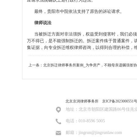
应请求法院确认上述行政行为违法。
最终，贵阳市中院依法支持了原告的诉讼请求。
律师说法
当被拆迁方面对非法强拆，权益受到侵害时，我们必须
万不得已，是不能强制拆迁的。拆迁案件殊于普通案件，讲
集证据，向专业拆迁维权律师咨询，以得到合理的补偿，
上一条：
北京拆迁律师事务所案例_为争房产，不顾母亲遗嘱强签协
北京京润律师事务所
京ICP备2023000551号
地址：北京市朝阳区建国路86号佳兆
电话：010-8596 5005
邮箱：jingrun@jingrunlaw.com