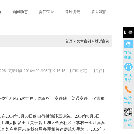
例
新闻动态
责任荣誉
律所党建
联系我们
折叠
首页
>
文章案例
>
胜诉案例
在线
客服
226
更新时间:2016年09月05日10:46:15
【
打印此页
】
【
关闭
】
意见
反馈
电话
强拆之风仍然存在，然而拆迁案件殊于普通案件，仅靠被
号码
014年5月30日前自行拆除违章建筑。2014年6月6日，
微信
队观山湖大队发出《关于观山湖区金麦社区上寨村一组江某某
扫码
某户房屋未在我分局办理相关建房规划手续”。2015年7