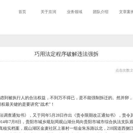
首页
关于京润
业务领域
团队介绍
文章案
巧用法定程序破解违法强拆
点击次数:2
虑到被执行人的合法权益，不到万不得已，是不能强制拆迁的。然并卵，
权最关键的是要讲究“战术”！
执法调查通知书》，又于同年5月28日作出《责令限期改正通知书》，责令其在2
014年7月8日，贵阳市城乡规划局观山湖分局向贵阳市城市综合执法支
核实档案，观山湖区金麦社区上寨村一组金朱东路以北，210国道西侧江某