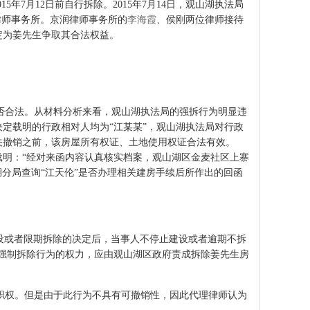
年7月12日前自行拆除。2015年7月14日，观山湖执法局
律师事务所。京润律师事务所的
李海霞
、侯刚两位律师接待
定为姜先生争取其合法权益。
是否合法。从材料分析来看，观山湖执法局的强拆行为明显违
定载明的行政相对人均为“江某某”，观山湖执法局对行政
关撤销之前，该房屋所有权证、土地使用权证合法有效。
载明：“经对来函内容认真核实档案，观山湖区金麦社区上寨
湖分局查询“江天伦”是否办理相关建房手续后所作出的回函
设或者限期拆除的决定后，当事人不停止建设或者逾期不拆
强制拆除行为的权力，应由观山湖区政府责成拆除姜先生房
定职权。但是由于此行为不具有可撤销性，因此代理律师认为