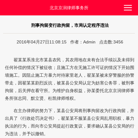
北京京润律师事务所
刑事拘留变行政拘留，市局认定程序违法
2016年04月27日11:08:15 作者：Admin 点击数:3456
翟某某系淮北市某县农民，其农用地在未有合法手续以及未得到
任何补偿的情况下被征收；且施工方在无施工许可证的情况下开始围
墙施工。因阻止施工方暴力对待家里老人，翟某某被未穿警服的协警
带走，因翟某某剧烈反抗，被某县公安局认定为妨害公务罪，被刑事
拘留，后关押在看守所。为维护自身权益，孙某委托北京京润律师事
务所张志同、默立贤、杜凯律师维权。
在主办律师的努力下，某县公安局将刑事拘留改为行政拘留，并
出具了《行政处罚决定书》，翟某某不服某县公安局乱用职权，暴力
执法的行为，而向市公安局提起行政复议，要求确认某县公安局的行
为违法，并予以撤销。