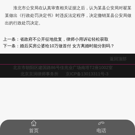
淮北市公安局在认真审查相关证据之后，认为某县公安局对翟某
某做出《行政处罚决定书》时违反法定程序，决定撤销某县公安局做
出的行政处罚决定。
上一条：
省政府不公开征地批复，律师小用诉讼轻松获取
下一条：
婚后买房公婆给10万做首付 女方离婚时能分割吗？
返回顶部
北京市朝阳区建国路86号佳兆业广场南塔T2座1002室
北京京润律师事务所
京ICP备13013311号-3
首页
电话