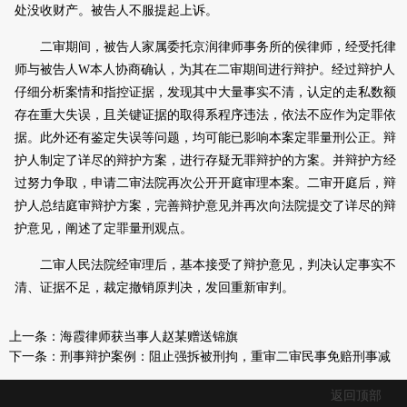
处没收财产。被告人不服提起上诉。
二审期间，被告人家属委托
京润律师事务所
的侯律师，经受托律
师与被告人W本人协商确认，为其在二审期间进行辩护。经过辩护人
仔细分析案情和指控证据，发现其中大量事实不清，认定的走私数额
存在重大失误，且关键证据的取得系程序违法，依法不应作为定罪依
据。此外还有鉴定失误等问题，均可能已影响本案定罪量刑公正。辩
护人制定了详尽的辩护方案，进行存疑无罪辩护的方案。并辩护方经
过努力争取，申请二审法院再次公开开庭审理本案。二审开庭后，辩
护人总结庭审辩护方案，完善辩护意见并再次向法院提交了详尽的辩
护意见，阐述了定罪量刑观点。
二审人民法院经审理后，基本接受了辩护意见，判决认定事实不
清、证据不足，裁定撤销原判决，发回重新审判。
上一条：
海霞律师获当事人赵某赠送锦旗
下一条：
刑事辩护案例：阻止强拆被刑拘，重审二审民事免赔刑事减
返回顶部