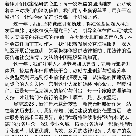
着律师们伏案钻研的心血；每一次权益的圆满维护，都承载
着客户对我们的深切信赖。我们用专业赢得尊重，用实干诠
释担当，让法治的光芒照亮每一个维权之路。
这一年，我们坚持党建引领所建，将红色基因融入律所
发展血脉，积极组织主题党日活动，引导全体律师牢记“做党
和人民满意的好律师”的使命，在大是大非面前坚定立场，在
社会责任面前主动作为。我们积极投身公益法律服务，深入
社区开展普法宣讲，为弱势群体提供法律援助，用法律的温
度传递社会温情，为法治中国建设添砖加瓦。
这一年，我们注重人才培养与团队建设，完善内部培训
体系，搭建青年律师成长平台，鼓励专业创新与经验分享。
从典型案列评选到行业前沿的深度交流，从温馨的团建活动
到暖心的人文关怀，京润这个大家庭始终同心聚力、温暖相
伴。正是每一位京润人的坚守与付出，每一个家庭的理解与
支持，才让我们在前行的道路上底气十足、步履坚定。
展望2026，新征程承载新梦想，新使命呼唤新作为。站
在新的历史起点，我们深知，法治建设的道路任重道远，法
律服务的需求日新月异。京润律所将继续秉持“法为本·润以
德”的服务理念，深耕专业领域，拓展服务边界，积极拥抱数
字化变革，以更优质、高效、多元的法律服务，为客户的发