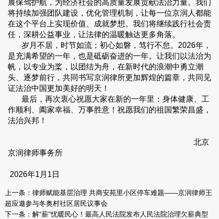
展保驾护航，为经济社会的高质量发展贡献法治力量。我们
将持续加强团队建设，优化管理机制，让每一位京润人都能
在这个平台上实现价值、成就梦想。我们将继续践行社会责
任，深耕公益事业，让法律的温暖触达更多角落。
岁月不居，时节如流；初心如磐，笃行不怠。2026年，
是充满希望的一年，也是砥砺奋进的一年。让我们以法治为
帆，以专业为桨，以团结为舟，在新时代的浪潮中勇立潮
头、逐梦前行，共同书写京润律所更加辉煌的篇章，共同见
证法治中国更加美好的明天！
最后，再次衷心祝愿大家在新的一年里：身体健康、工
作顺利、阖家幸福、万事胜意！祝愿我们的祖国繁荣昌盛，
法治兴邦！
北京
京润律师事务所
2026年1月1日
上一条：
律师赋能基层治理 共商安苑里小区停车难题——京润律师王
超应邀参与冬奥村社区居民议事会
下一条：
解“薪”忧暖民心！最高人民法院发布人民法院治理欠薪典型