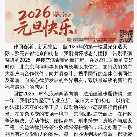
律回春渐，新元肇启。当2026年的第一缕晨光穿透天
际，照亮古都北京的街巷，我们满怀感恩与憧憬，告别砥砺
奋进的2025，迎接充满希望的新征程。在这辞旧迎新的美好
时刻，北京京润律师事务所向长期以来信任、支持我们的广
大客户与合作伙伴，向并肩奋斗、携手同行的全体京润同仁
及家属，向关心律所发展的各界朋友，致以最诚挚的新年祝
福与最衷心的感谢！
回首2025，时代浪潮奔涌向前，法治建设步履铿锵。这
一年，我们始终坚守“专业立所、诚信为本”的初心，以精湛
的法律技艺守护公平正义，以勤勉的执业态度践行责任担
当。在复杂多变的市场环境中，京润团队逆势而上，在行政
争议解决、劳动仲裁、婚姻家事、刑事辩护、房地产与建设
工程、公益法律服务等业务领域深耕细作，成功办理了一系
列具有社会影响力的案件。每一份胜诉判决的背后，都凝聚