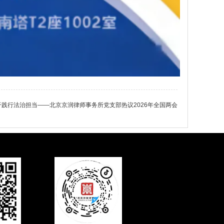
干践行法治担当——北京京润律师事务所党支部热议2026年全国两会