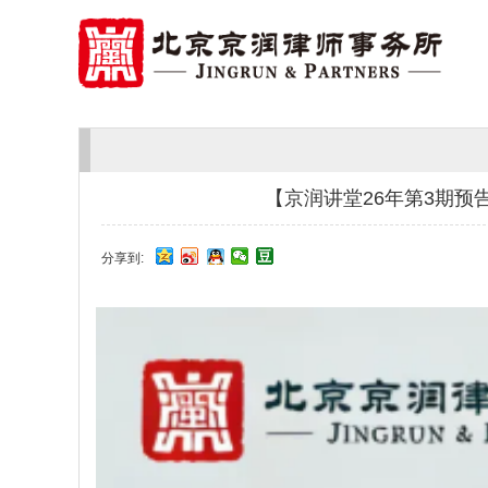
【京润讲堂26年第3期
分享到: