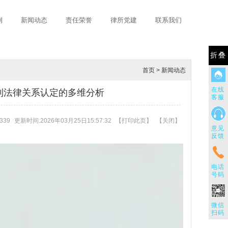
例
新闻动态
责任荣誉
律所党建
联系我们
折叠
首页
>
新闻动态
在线
到法律关系认定的多维分析
客服
339
更新时间:2026年03月25日15:57:32
【
打印此页
】
【
关闭
】
意见
反馈
电话
号码
微信
扫码