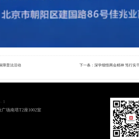
保障普法活动
下一条：
深学细悟两会精神 笃行实
-
1
业广
场南塔T2座1002室