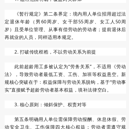
《暂行规定》第二条界定：境内用人单位招用超过法
定退休年龄（男
60
周岁、女干部
55
周岁、女工人
50
周
岁）且受单位管理、从事有偿劳动的劳动者；提前退休后
再就业的人员，同样适用本规定。
2.
打破传统桎梏，不以劳动关系为前提
此前超龄用工多被认定为
“劳务关系”，不适用《劳动
法》，导致劳动者最低工资、工伤、加班等权益悬空。新
规核心突破在于：权益保障与劳动关系脱钩，基于“劳动事
实”直接赋予超龄劳动者基本权益，填补法律空白。
3.
核心原则：倾斜保护、权责对等
第五条明确用人单位需保障劳动报酬、休息休假、劳
动安全卫生、工伤保障四大核心权益；劳动者需遵守规