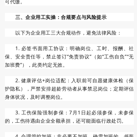
可代缴。
三、企业用工实操：合规要点与风险提示
以下为
企业用工三大合规动作，避免法律风险：
1.
必签书面用工协议：明确岗位、工时、报酬、社
保、安全责任等，禁止签订“免责协议”（如“工伤自负”“无
加班费”），此类约定无效。
2.
健康评估
+
岗位适配：入职前可自愿健康体检（保
护隐私），严禁安排超龄劳动者从事禁忌岗位；定期评估
身体状况，及时调整岗位。
3.
工伤保险强制参保：
7
月
1
日起必须参保，未参保
的，工伤待遇由企业全额承担，还可能面临行政处罚。
4.
合理管控加班：非必要不加班，确需加班的，书面